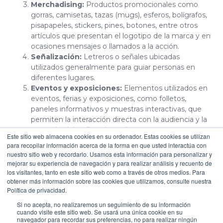
Merchadising:
Productos promocionales como
gorras, camisetas, tazas (mugs), esferos, bolígrafos,
pisapapeles, stickers, pines, botones, entre otros
artículos que presentan el logotipo de la marca y en
ocasiones mensajes o llamados a la acción.
Señalización:
Letreros o señales ubicadas
utilizados generalmente para guiar personas en
diferentes lugares.
Eventos y exposiciones:
Elementos utilizados en
eventos, ferias y exposiciones, como folletos,
paneles informativos y muestras interactivas, que
permiten la interacción directa con la audiencia y la
atracción del trafico al stand.
Este sitio web almacena cookies en su ordenador. Estas cookies se utilizan
Empaques o Packing:
El diseño de envases o
para recopilar información acerca de la forma en que usted interactúa con
empaques de productos es un aspecto importante
nuestro sitio web y recordarlo. Usamos esta información para personalizar y
de la creación de contenidos físicos, ya que puede
mejorar su experiencia de navegación y para realizar análisis y recuento de
influir en la percepción de un producto y atraer a los
los visitantes, tanto en este sitio web como a través de otros medios. Para
obtener más información sobre las cookies que utilizamos, consulte nuestra
consumidores.
Política de privacidad.
Son elementos físicos cuyo
objetivo es ser
Si no acepta, no realizaremos un seguimiento de su información
cuando visite este sitio web. Se usará una única cookie en su
utilizados y recordados
.
Para su creación es
navegador para recordar sus preferencias, no para realizar ningún