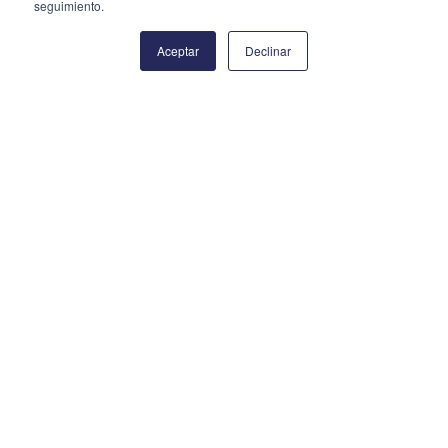
seguimiento.
Aceptar
Declinar
*Estos paquetes están diseñados con el fin de
democratizar la industria en Colombia y no cobrar
según su capacidad económica*