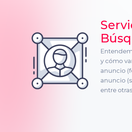
Servi
Búsq
Entendemos
y cómo vam
anuncio (f
anuncio (
entre otra