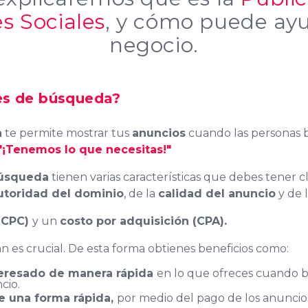
s Sociales
, y cómo puede ay
negocio.
es de búsqueda
?
a
te permite mostrar tus
anuncios
cuando las personas
"¡Tenemos lo que necesitas!"
úsqueda
tienen varias características que debes tener cla
utoridad del dominio
, de la
calidad del anuncio
y de 
 (CPC)
y un
costo por adquisición (CPA).
n es crucial. De esta forma obtienes beneficios como:
nteresado de manera rápida
en lo que ofreces cuando b
cio.
de una forma rápida,
por medio del pago de los anunci