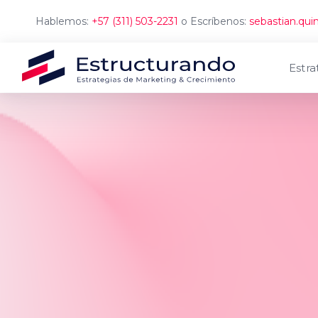
Hablemos:
+57 (311) 503-2231
o Escríbenos:
sebastian.qu
Estra