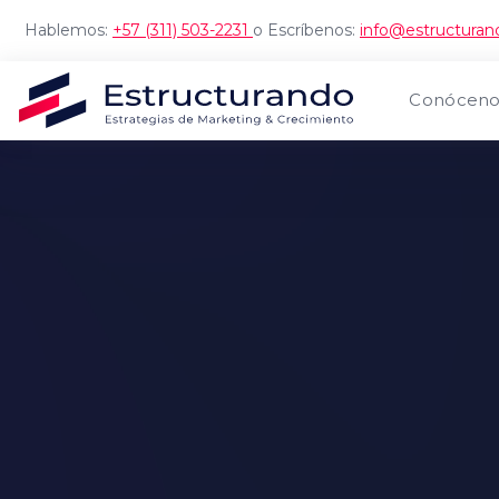
Hablemos:
+57 (311) 503-2231
o Escríbenos:
info@estructura
Conóceno