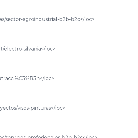
es/sector-agroindustrial-b2b-b2c
</loc>
/electro-silvania
</loc>
s/atracci%C3%B3n
</loc>
ectos/visos-pinturas
</loc>
s/servicios-profesionales-b2b-b2c
</loc>