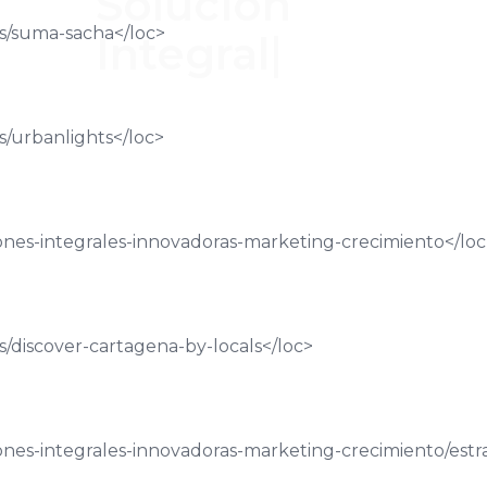
Solución Integral e
s/suma-sacha
</loc>
In
|
s/urbanlights
</loc>
ones-integrales-innovadoras-marketing-crecimiento
</lo
/discover-cartagena-by-locals
</loc>
ones-integrales-innovadoras-marketing-crecimiento/est