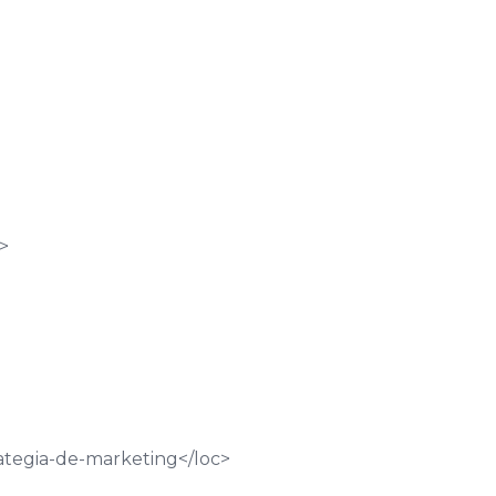
c>
rategia-de-marketing
</loc>