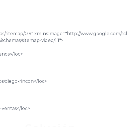
as/sitemap/0.9" xmlns:image="http://www.google.com/s
/schemas/sitemap-video/1.1">
enos
</loc>
s/diego-rincon
</loc>
Estrategia de Marketing
-ventas
</loc>