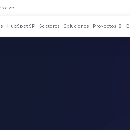
ndo.com
s
HubSpot SP
Sectores
Soluciones
Proyectos
B