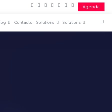
Agenda
log
Contacto
Solutions
Solutions