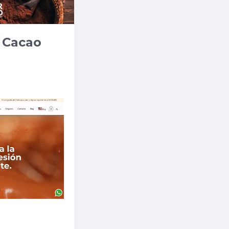
r Cacao
ogramos?