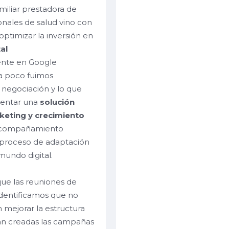
miliar prestadora de
ionales de salud vino con
optimizar la inversión en
al
ente
en Google
 a poco fuimos
 negociación y lo que
sentar una
solución
keting y crecimiento
 acompañamiento
 proceso de adaptación
 mundo digital.
que
las reuniones de
dentificamos que no
 mejorar la estructura
an creadas las campañas