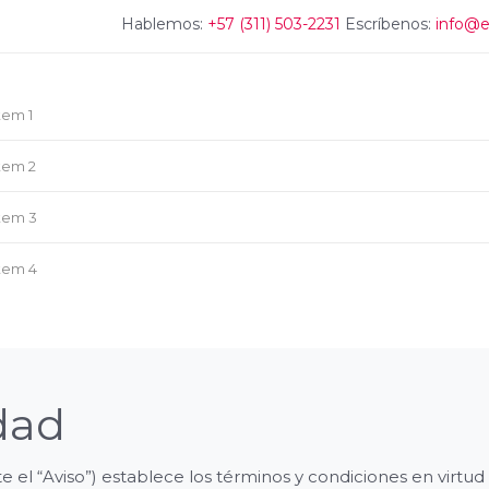
Hablemos:
+57 (311) 503-2231
Escríbenos:
info@e
tem 1
tem 2
tem 3
tem 4
dad
nte el “Aviso”) establece los términos y condiciones en 