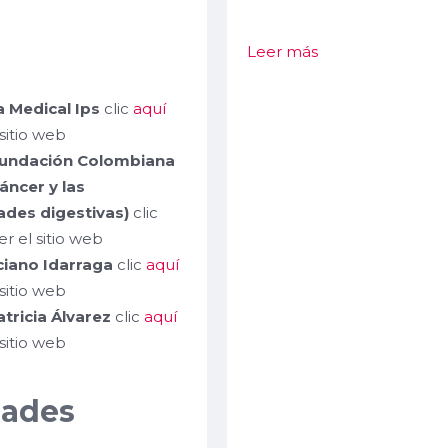
na Medical
Ips
Leer más
a Medical Ips
clic
aquí
 sitio web
undación Colombiana
cáncer y las
des digestivas)
clic
r el sitio web
ciano Idarraga
clic
aquí
 sitio web
tricia Álvarez
clic
aquí
 sitio web
dades