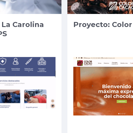
 La Carolina
Proyecto: Colo
PS
s web de la
¿
Cómo
lo L